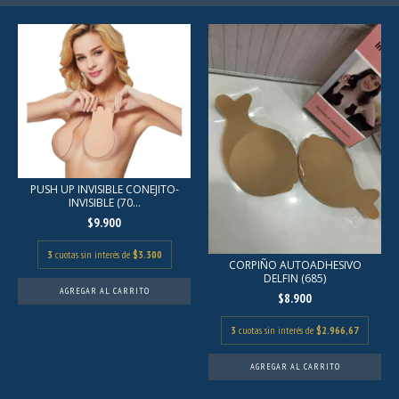
PUSH UP INVISIBLE CONEJITO-
INVISIBLE (70...
$9.900
3
cuotas sin interés de
$3.300
CORPIÑO AUTOADHESIVO
DELFIN (685)
AGREGAR AL CARRITO
$8.900
3
cuotas sin interés de
$2.966,67
AGREGAR AL CARRITO