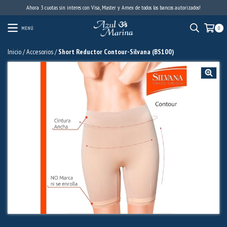
Ahora 3 cuotas sin interes con Visa, Master y Amex de todos los bancos autorizados!
MENÚ
0
Inicio
/
Accesorios
/
Short Reductor Contour-Silvana (BS100)