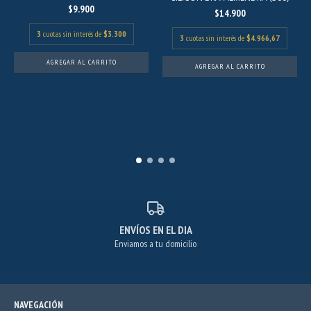
$9.900
$14.900
3
cuotas sin interés de
$3.300
3
cuotas sin interés de
$4.966,67
AGREGAR AL CARRITO
AGREGAR AL CARRITO
ENVÍOS EN EL DIA
Enviamos a tu domicilio
NAVEGACIÓN