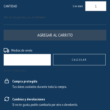
CANTIDAD
1
en stock
¡No te lo pierdas, es el último!
Entregas para el CP:
CAMBIAR CP
Medios de envío
CALCULAR
No sé mi código postal
Compra protegida
Tus datos cuidados durante toda la compra.
Cambios y devoluciones
Si no te gusta, podés cambiarlo por otro o devolverlo.