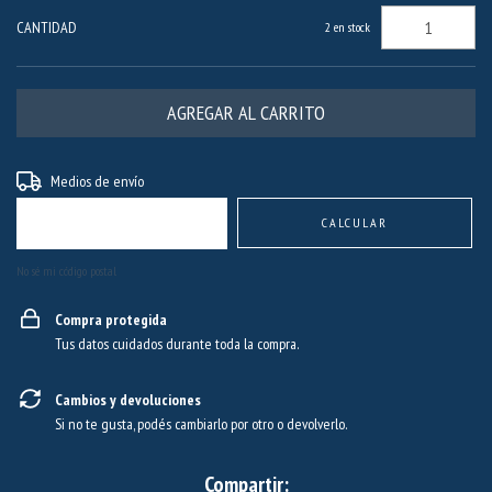
CANTIDAD
2
en stock
Entregas para el CP:
CAMBIAR CP
Medios de envío
CALCULAR
No sé mi código postal
Compra protegida
Tus datos cuidados durante toda la compra.
Cambios y devoluciones
Si no te gusta, podés cambiarlo por otro o devolverlo.
Compartir: