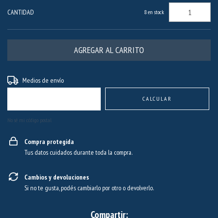
CANTIDAD
8
en stock
Entregas para el CP:
CAMBIAR CP
Medios de envío
CALCULAR
No sé mi código postal
Compra protegida
Tus datos cuidados durante toda la compra.
Cambios y devoluciones
Si no te gusta, podés cambiarlo por otro o devolverlo.
Compartir: