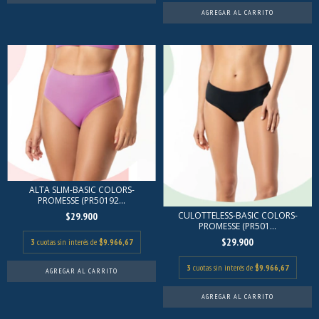
AGREGAR AL CARRITO
ALTA SLIM-BASIC COLORS-
PROMESSE (PR50192...
CULOTTELESS-BASIC COLORS-
$29.900
PROMESSE (PR501...
$29.900
3
cuotas sin interés de
$9.966,67
3
cuotas sin interés de
$9.966,67
AGREGAR AL CARRITO
AGREGAR AL CARRITO