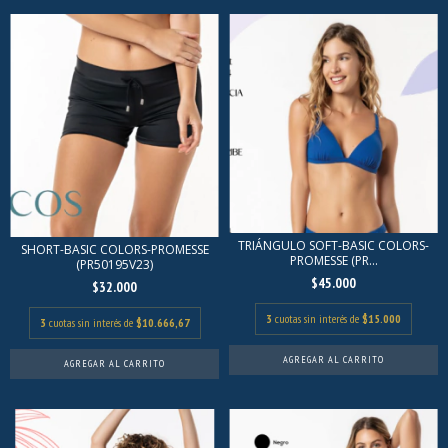
TRIÁNGULO SOFT-BASIC COLORS-
SHORT-BASIC COLORS-PROMESSE
PROMESSE (PR...
(PR50195V23)
$45.000
$32.000
3
cuotas sin interés de
$15.000
3
cuotas sin interés de
$10.666,67
AGREGAR AL CARRITO
AGREGAR AL CARRITO