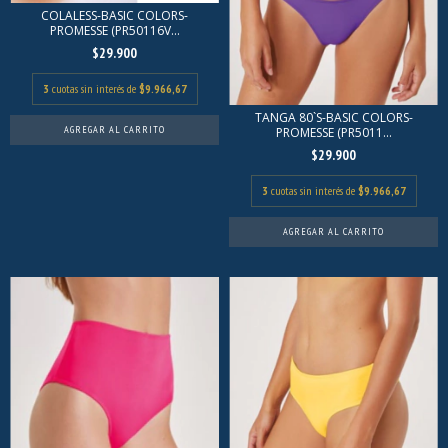
COLALESS-BASIC COLORS-
PROMESSE (PR50116V...
$29.900
3
cuotas sin interés de
$9.966,67
TANGA 80`S-BASIC COLORS-
AGREGAR AL CARRITO
PROMESSE (PR5011...
$29.900
3
cuotas sin interés de
$9.966,67
AGREGAR AL CARRITO