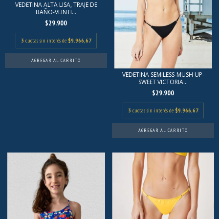
VEDETINA ALTA LISA, TRAJE DE
BAÑO-VEINTI...
$29.900
3
cuotas sin interés de
$9.966,67
AGREGAR AL CARRITO
VEDETINA SEMILESS-MUSH UP-
SWEET VICTORIA...
$29.900
3
cuotas sin interés de
$9.966,67
AGREGAR AL CARRITO