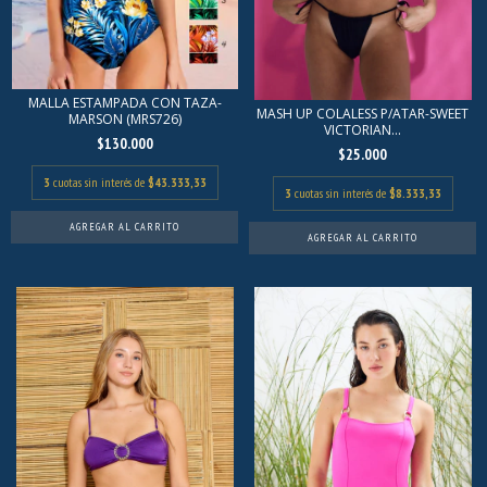
MALLA ESTAMPADA CON TAZA-
MASH UP COLALESS P/ATAR-SWEET
MARSON (MRS726)
VICTORIAN...
$130.000
$25.000
3
cuotas sin interés de
$43.333,33
3
cuotas sin interés de
$8.333,33
AGREGAR AL CARRITO
AGREGAR AL CARRITO