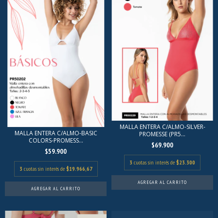
MALLA ENTERA C/ALMO-SILVER-
MALLA ENTERA C/ALMO-BASIC
PROMESSE (PR5...
COLORS-PROMESS...
$69.900
$59.900
3
cuotas sin interés de
$23.300
3
cuotas sin interés de
$19.966,67
AGREGAR AL CARRITO
AGREGAR AL CARRITO