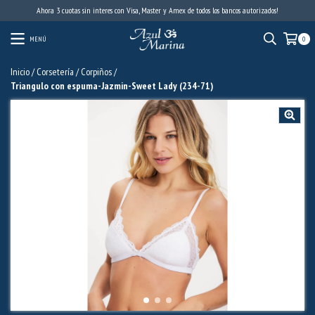
Ahora 3 cuotas sin interes con Visa, Master y Amex de todos los bancos autorizados!
MENÚ
0
Inicio
/
Corsetería
/
Corpiños
/
Triangulo con espuma-Jazmin-Sweet Lady (234-71)