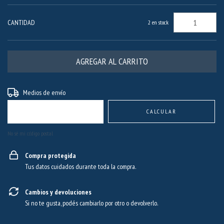
CANTIDAD
2
en stock
Entregas para el CP:
CAMBIAR CP
Medios de envío
CALCULAR
No sé mi código postal
Compra protegida
Tus datos cuidados durante toda la compra.
Cambios y devoluciones
Si no te gusta, podés cambiarlo por otro o devolverlo.