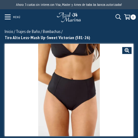
Ahora 3 cuotas sin interes con Visa, Master y Amex de todos los bancos autorizados!
MENÚ
0
Inicio
/
Trajes de Baño
/
Bombachas
/
Tiro Alto Less-Mash Up-Sweet Victorian (581-26)