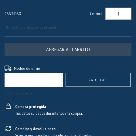
CANTIDAD
1
en stock
¡No te lo pierdas, es el último!
Entregas para el CP:
CAMBIAR CP
Medios de envío
CALCULAR
No sé mi código postal
Compra protegida
Tus datos cuidados durante toda la compra.
Cambios y devoluciones
Si no te gusta, podés cambiarlo por otro o devolverlo.