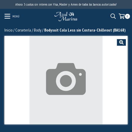
Ahora 3 cuotas sin interes con Visa, Master y Amex de todos los bancos autorizados!
MENÚ
0
Inicio
/
Corsetería
/
Body
/
Bodysuit Cola Less sin Costura-Chilleout (BA168)