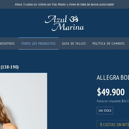
Ahora 3 cuotas sin interes con Visa, Master y Amex de todos los bancos autorizados!
NOSOTROS
TODOS LOS PRODUCTOS
GUÍA DE TALLES
POLÍTICA DE CAMBIOS
n (138-190)
ALLEGRA BOD
$49.900
Precio sin impuestos
$41.2
SIN STOCK
3
CUOTAS SIN INT