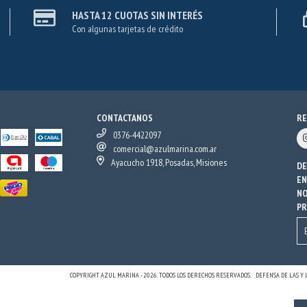
HASTA 12 CUOTAS SIN INTERÉS
Con algunas tarjetas de crédito
CONTACTANOS
RE
0376-4422097
comercial@azulmarina.com.ar
Ayacucho 1918, Posadas, Misiones
DE
EN
NO
P
COPYRIGHT AZUL MARINA - 2026. TODOS LOS DERECHOS RESERVADOS.
DEFENSA DE LAS Y