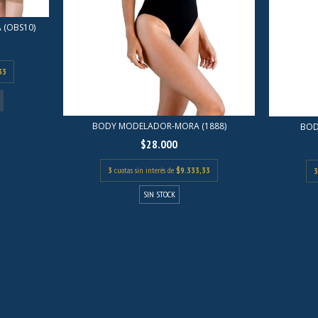
 (OBS10)
33
BODY MODELADOR-MORA (1888)
BOD
$28.000
3
cuotas sin interés de
$9.333,33
3
SIN STOCK